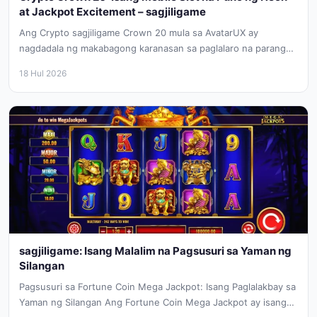
at Jackpot Excitement – sagjiligame
Ang Crypto sagjiligame Crown 20 mula sa AvatarUX ay
nagdadala ng makabagong karanasan sa paglalaro na parang
paghila sa lever...
18 Hul 2026
sagjiligame: Isang Malalim na Pagsusuri sa Yaman ng
Silangan
Pagsusuri sa Fortune Coin Mega Jackpot: Isang Paglalakbay sa
Yaman ng Silangan Ang Fortune Coin Mega Jackpot ay isang