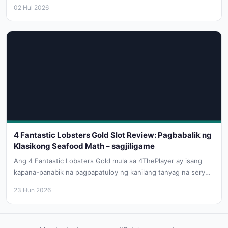
kapana-panabik...
02 Hul 2026
4 Fantastic Lobsters Gold Slot Review: Pagbabalik ng
Klasikong Seafood Math – sagjiligame
Ang 4 Fantastic Lobsters Gold mula sa 4ThePlayer ay isang
kapana-panabik na pagpapatuloy ng kanilang tanyag na serye
na nakatuon...
23 Hun 2026