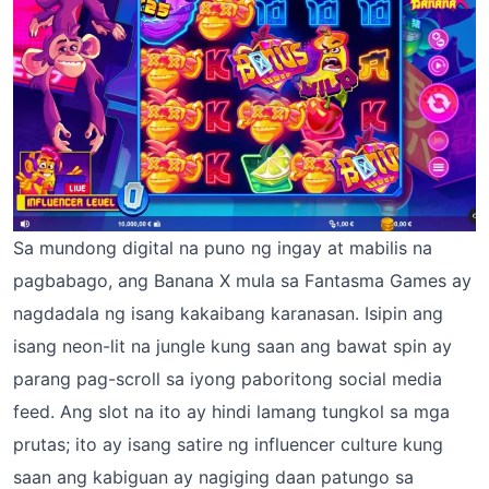
Sa mundong digital na puno ng ingay at mabilis na
pagbabago, ang Banana X mula sa Fantasma Games ay
nagdadala ng isang kakaibang karanasan. Isipin ang
isang neon-lit na jungle kung saan ang bawat spin ay
parang pag-scroll sa iyong paboritong social media
feed. Ang slot na ito ay hindi lamang tungkol sa mga
prutas; ito ay isang satire ng influencer culture kung
saan ang kabiguan ay nagiging daan patungo sa