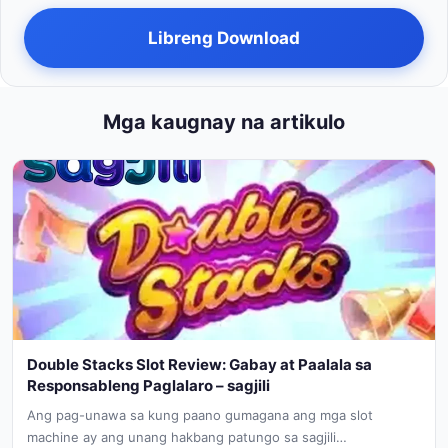
Libreng Download
Mga kaugnay na artikulo
Double Stacks Slot Review: Gabay at Paalala sa
Responsableng Paglalaro – sagjili
Ang pag-unawa sa kung paano gumagana ang mga slot
machine ay ang unang hakbang patungo sa sagjili