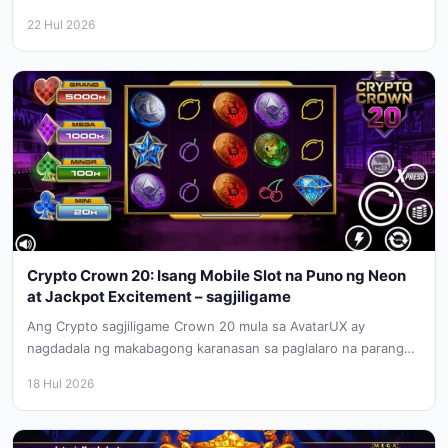
responsableng paglalaro. Ang...
22 Hul 2026
Crypto Crown 20: Isang Mobile Slot na Puno ng Neon
at Jackpot Excitement – sagjiligame
Ang Crypto sagjiligame Crown 20 mula sa AvatarUX ay
nagdadala ng makabagong karanasan sa paglalaro na parang
paghila sa lever...
18 Hul 2026