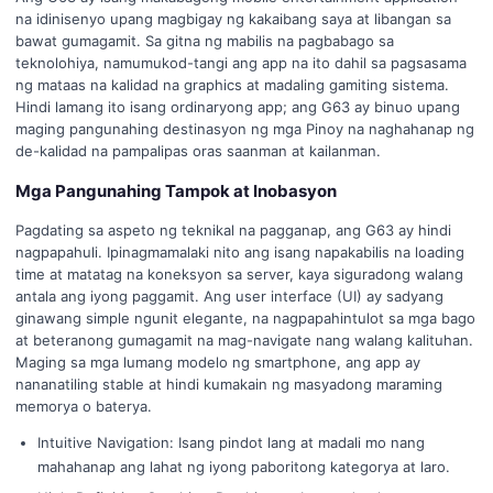
na idinisenyo upang magbigay ng kakaibang saya at libangan sa
bawat gumagamit. Sa gitna ng mabilis na pagbabago sa
teknolohiya, namumukod-tangi ang app na ito dahil sa pagsasama
ng mataas na kalidad na graphics at madaling gamiting sistema.
Hindi lamang ito isang ordinaryong app; ang G63 ay binuo upang
maging pangunahing destinasyon ng mga Pinoy na naghahanap ng
de-kalidad na pampalipas oras saanman at kailanman.
Mga Pangunahing Tampok at Inobasyon
Pagdating sa aspeto ng teknikal na pagganap, ang G63 ay hindi
nagpapahuli. Ipinagmamalaki nito ang isang napakabilis na loading
time at matatag na koneksyon sa server, kaya siguradong walang
antala ang iyong paggamit. Ang user interface (UI) ay sadyang
ginawang simple ngunit elegante, na nagpapahintulot sa mga bago
at beteranong gumagamit na mag-navigate nang walang kalituhan.
Maging sa mga lumang modelo ng smartphone, ang app ay
nananatiling stable at hindi kumakain ng masyadong maraming
memorya o baterya.
Intuitive Navigation: Isang pindot lang at madali mo nang
mahahanap ang lahat ng iyong paboritong kategorya at laro.