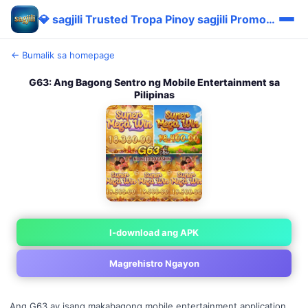
💎 sagjili Trusted Tropa Pinoy sagjili Promo GrabPay Astig ⭐
← Bumalik sa homepage
G63: Ang Bagong Sentro ng Mobile Entertainment sa
Pilipinas
I-download ang APK
Magrehistro Ngayon
Ang G63 ay isang makabagong mobile entertainment application