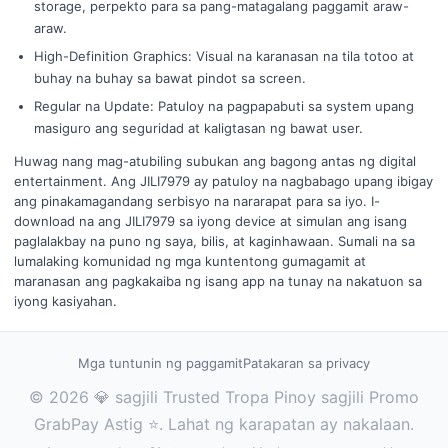
storage, perpekto para sa pang-matagalang paggamit araw-
araw.
High-Definition Graphics: Visual na karanasan na tila totoo at
buhay na buhay sa bawat pindot sa screen.
Regular na Update: Patuloy na pagpapabuti sa system upang
masiguro ang seguridad at kaligtasan ng bawat user.
Huwag nang mag-atubiling subukan ang bagong antas ng digital
entertainment. Ang JILI7979 ay patuloy na nagbabago upang ibigay
ang pinakamagandang serbisyo na nararapat para sa iyo. I-
download na ang JILI7979 sa iyong device at simulan ang isang
paglalakbay na puno ng saya, bilis, at kaginhawaan. Sumali na sa
lumalaking komunidad ng mga kuntentong gumagamit at
maranasan ang pagkakaiba ng isang app na tunay na nakatuon sa
iyong kasiyahan.
Mga tuntunin ng paggamit
Patakaran sa privacy
© 2026 💎 sagjili Trusted Tropa Pinoy sagjili Promo
GrabPay Astig ⭐. Lahat ng karapatan ay nakalaan.